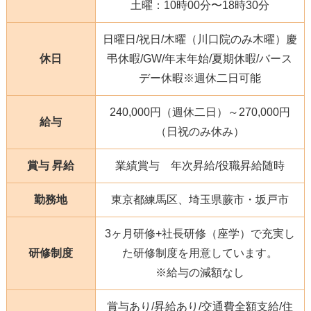
土曜：10時00分〜18時30分
日曜日/祝日/木曜（川口院のみ木曜）慶
休日
弔休暇/GW/年末年始/夏期休暇/バース
デー休暇※週休二日可能
240,000円（週休二日）～270,000円
給与
（日祝のみ休み）
賞与 昇給
業績賞与 年次昇給/役職昇給随時
勤務地
東京都練馬区、埼玉県蕨市・坂戸市
3ヶ月研修+社長研修（座学）で充実し
研修制度
た研修制度を用意しています。
※給与の減額なし
賞与あり/昇給あり/交通費全額支給/住